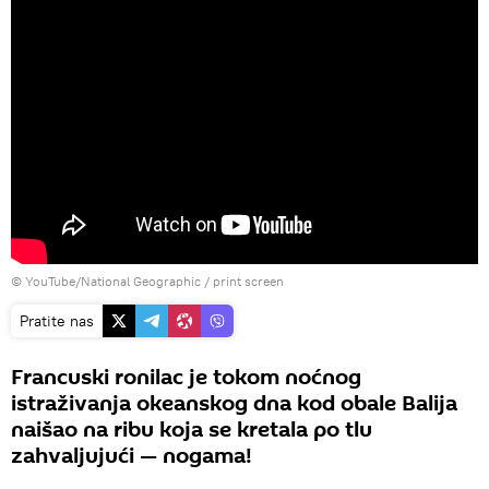
©
YouTube/National Geographic
/ print screen
Pratite nas
Francuski ronilac je tokom noćnog
istraživanja okeanskog dna kod obale Balija
naišao na ribu koja se kretala po tlu
zahvaljujući — nogama!