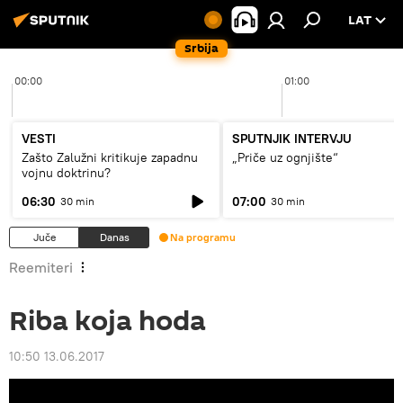
LAT
Srbija
00:00
01:00
VESTI
SPUTNJIK INTERVJU
Zašto Zalužni kritikuje zapadnu
„Priče uz ognjište“
vojnu doktrinu?
06:30
07:00
30 min
30 min
Juče
Danas
Na programu
Reemiteri
Riba koja hoda
10:50 13.06.2017