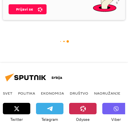
Prijavi se
Srbija
SVET
POLITIKA
EKONOMIJA
DRUŠTVO
NAORUŽANJE
Twitter
Telegram
Odysee
Viber