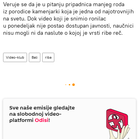
Veruje se da je u pitanju pripadnica manjeg roda
iz porodice kamenjarki koja je jedna od najotrovnijih
na svetu. Dok video koji je snimio ronilac
u ponedeljak nije postao dostupan javnosti, naučnici
nisu mogli ni da naslute o kojoj je vrsti ribe reč.
Video-klub
Bali
riba
Sve naše emisije gledajte
na slobodnoj video-
platformi
Odisi
!