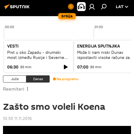
LAT
Srbija
00:00
01:00
VESTI
ENERGIJA SPUTNJIKA
Prst u oko Zapadu - drumski
Može li nam niski Dunav
most između Rusije i Severne
ispostaviti visoke račune za
Koreje
struju, ili restrikcije
06:30
07:00
30 min
30 min
Juče
Danas
Na programu
Reemiteri
Zašto smo voleli Koena
10:55 11.11.2016