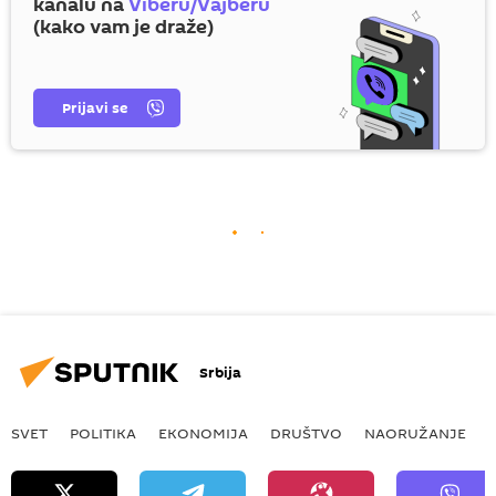
kanalu na
Viberu/Vajberu
(kako vam je draže)
Prijavi se
Srbija
SVET
POLITIKA
EKONOMIJA
DRUŠTVO
NAORUŽANJE