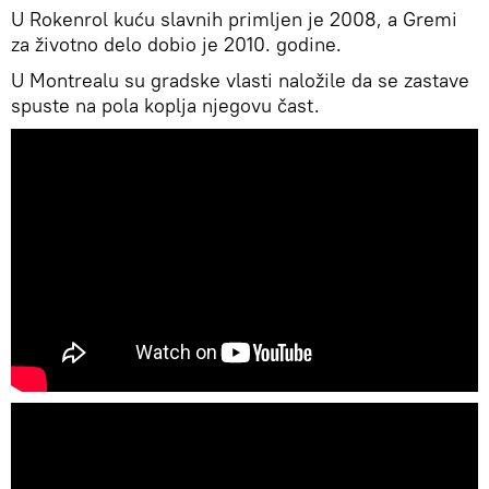
U Rokenrol kuću slavnih primljen je 2008, a Gremi
za životno delo dobio je 2010. godine.
U Montrealu su gradske vlasti naložile da se zastave
spuste na pola koplja njegovu čast.