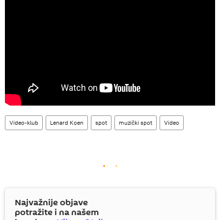
Video-klub
Lenard Koen
spot
muzički spot
Video
Najvažnije objave
potražite i na našem