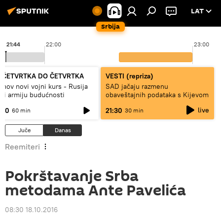
LAT
Srbija
21:44
22:00
23:00
 ČETVRTKA DO ČETVRTKA
VESTI (repriza)
inov novi vojni kurs - Rusija
SAD jačaju razmenu
di armiju budućnosti
obaveštajnih podataka s Kijevom
live
:00
21:30
60 min
30 min
Juče
Danas
Reemiteri
Pokrštavanje Srba
metodama Ante Pavelića
08:30 18.10.2016