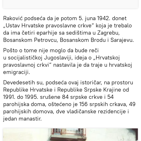
Raković podseća da je potom 5. juna 1942. donet
„Ustav Hrvatske pravoslavne crkve“ koja je trebalo
da ima četiri eparhije sa sedištima u Zagrebu,
Bosanskom Petrovcu, Bosanskom Brodu i Sarajevu.
Pošto o tome nije moglo da bude reči
u socijalističkoj Jugoslaviji, ideja o „Hrvatskoj
pravoslavnoj crkvi“ nastavila je da traje u hrvatskoj
emigraciji.
Devedesetih su, podseća ovaj istoričar, na prostoru
Republike Hrvatske i Republike Srpske Krajine od
1991. do 1995. srušene 84 srpske crkve i 54
parohijska doma, oštećeno je 156 srpskih crkava, 49
parohijskih domova, dve vladičanske rezidencije i
jedan manastir.