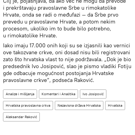
Cilj je, pojašnjava, da ako već ne mogu da prevode
i prekrštavaju pravoslavne Srbe u rimokatolike
Hrvate, onda se radi o međufazi — da Srbe prvo
prevedu u pravoslavne Hrvate, a potom nekim
procesom, ukoliko im to bude bilo potrebno,
u rimokatolike Hrvate.
Iako imaju 17.000 onih koji su se izjasnili kao vernici
ove takozvane crkve, oni dosad nisu bili registrovani
zato što hrvatska vlast to nije podržavala. „Dok je bio
predsednik Ivo Josipović, slao je pismo vladiki Fotiju
gde odbacuje mogućnost postojanja Hrvatske
pravoslavne crkve“, podseća Raković.
Analize i mišljenja
Komentari i Analitika
Ivo Josipović
Hrvatska pravoslavna crkva
Nezavisna država Hrvatska
Hrvatska
Aleksandar Raković