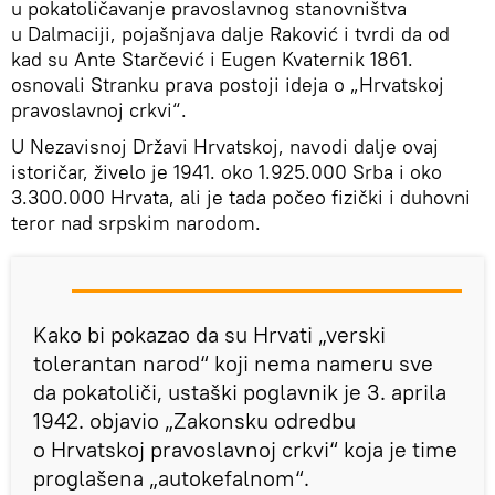
u pokatoličavanje pravoslavnog stanovništva
u Dalmaciji, pojašnjava dalje Raković i tvrdi da od
kad su Ante Starčević i Eugen Kvaternik 1861.
osnovali Stranku prava postoji ideja o „Hrvatskoj
pravoslavnoj crkvi“.
U Nezavisnoj Državi Hrvatskoj, navodi dalje ovaj
istoričar, živelo je 1941. oko 1.925.000 Srba i oko
3.300.000 Hrvata, ali je tada počeo fizički i duhovni
teror nad srpskim narodom.
Kako bi pokazao da su Hrvati „verski
tolerantan narod“ koji nema nameru sve
da pokatoliči, ustaški poglavnik je 3. aprila
1942. objavio „Zakonsku odredbu
o Hrvatskoj pravoslavnoj crkvi“ koja je time
proglašena „autokefalnom“.