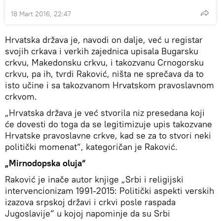
18 Mart 2016, 22:47
Hrvatska država je, navodi on dalje, već u registar
svojih crkava i verkih zajednica upisala Bugarsku
crkvu, Makedonsku crkvu, i takozvanu Crnogorsku
crkvu, pa ih, tvrdi Raković, ništa ne sprečava da to
isto učine i sa takozvanom Hrvatskom pravoslavnom
crkvom.
„Hrvatska država je već stvorila niz presedana koji
će dovesti do toga da se legitimizuje upis takozvane
Hrvatske pravoslavne crkve, kad se za to stvori neki
politički momenat“, kategoričan je Raković.
„Mirnodopska oluja
“
Raković je inače autor knjige „Srbi i religijski
intervencionizam 1991-2015: Politički aspekti verskih
izazova srpskoj državi i crkvi posle raspada
Jugoslavije“ u kojoj napominje da su Srbi