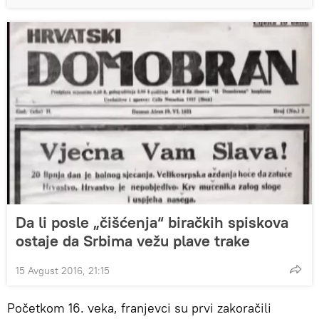
Da li posle „čišćenja“ biračkih spiskova
ostaje da Srbima vežu plave trake
15 Avgust 2016, 21:15
Početkom 16. veka, franjevci su prvi zakoračili