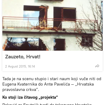
Zauzeto, Hrvat!
2 Avgust 2015, 16:14
Tada je na scenu stupio i stari naum koji vuče niti od
Eugena Kvaternika do Ante Pavelića — „Hrvatska
pravoslavna crkva“.
Ko stoji iza čitavog
„
projekta
“
Raković za Sputnjik tvrdi da takozvana Hrvatska