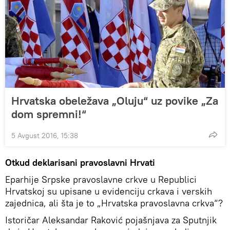
Hrvatska obeležava „Oluju“ uz povike „Za
dom spremni!“
5 Avgust 2016, 15:38
Otkud deklarisani pravoslavni Hrvati
Eparhije Srpske pravoslavne crkve u Republici
Hrvatskoj su upisane u evidenciju crkava i verskih
zajednica, ali šta je to „Hrvatska pravoslavna crkva“?
Istoričar Aleksandar Raković pojašnjava za Sputnjik