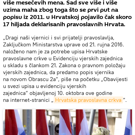
više mesečevih mena. Sad sve više i više
uzima maha zbog toga što se prvi put na
popisu iz 2011. u Hrvatskoj pojavilo čak skoro
17 hiljada deklarisanih pravoslavnih Hrvata.
„Dragi naši vjernici i svi prijatelji pravoslavlja,
Zaključkom Ministarstva uprave od 21. rujna 2016.
naloženo nam je za potrebe upisa Hrvatske
pravoslavne crkve u Evidenciju vjerskih zajednica
u skladu s člankom 21. Zakona o pravnom položaju
vjerskih zajednica, da predamo popis vjernika
na novom Obrascu 2a“, piše na početku „Obavijesti
u svezi upisa u evidenciju vjerskih
zajednica“ objavljenoj 10. oktobra ove godine
na internet-stranici „
Hrvatska pravoslavna crkva
“.