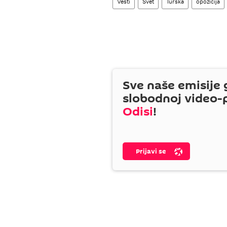
Vesti
Svet
Turska
opozicija
Sve naše emisije 
slobodnoj video-
Odisi
!
Prijavi se