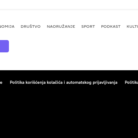
NOMIJA
DRUŠTVO
NAORUŽANJE
SPORT
PODKAST
KULT
ce
Politika korišćenja kolačića i automatskog prijavljivanja
Politik