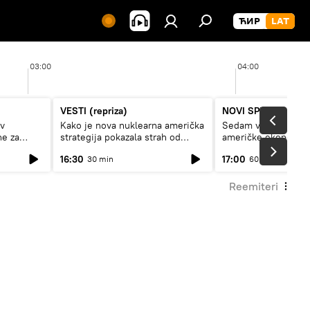
03:00
04:00
VESTI (repriza)
NOVI SPUTNJIK P
av
Kako je nova nuklearna američka
Sedam veličanstven
ne za
strategija pokazala strah od
američke ekonomij
Rusije?
16:30
17:00
30 min
60 min
Reemiteri