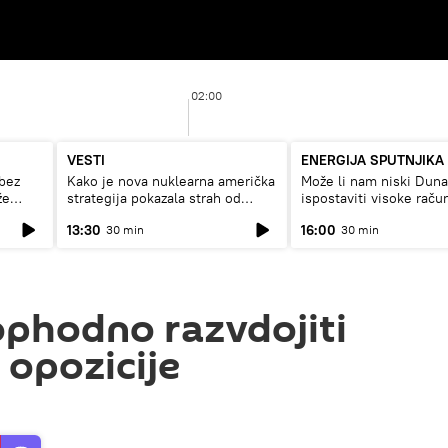
02:00
VESTI
ENERGIJA SPUTNJIKA
bez
Kako je nova nuklearna američka
Može li nam niski Dun
že
strategija pokazala strah od
ispostaviti visoke raču
Rusije?
struju, ili restrikcije
13:30
16:00
30 min
30 min
phodno razvdojiti
 opozicije