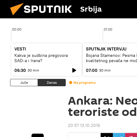
Srbija
00:00
01:00
VESTI
SPUTNJIK INTERVJU
Kakva je sudbina pregovora
Bojana Stamenov: Pesma 
SAD-a i Irana?
kvalitetnog pevača ne mo
dugo da živi
06:30
07:00
30 min
30 min
Juče
Danas
Na programu
Ankara: Neo
teroriste od
20:57 13.10.2016