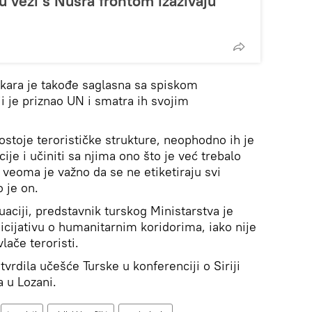
u vezi s Nusra frontom izazivaju
ara je takođe saglasna sa spiskom
ji je priznao UN i smatra ih svojim
ostoje terorističke strukture, neophodno ih je
je i učiniti sa njima ono što je već trebalo
veoma je važno da se ne etiketiraju svi
o je on.
uaciji, predstavnik turskog Ministarstva je
icijativu o humanitarnim koridorima, iako nije
lače teroristi.
vrdila učešće Turske u konferenciji o Siriji
a u Lozani.