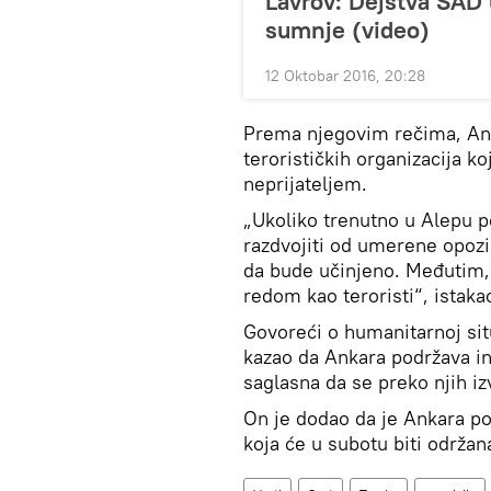
Lavrov: Dejstva SAD 
sumnje (video)
12 Oktobar 2016, 20:28
Prema njegovim rečima, Ank
terorističkih organizacija ko
neprijateljem.
„Ukoliko trenutno u Alepu p
razdvojiti od umerene opozici
da bude učinjeno. Međutim, 
redom kao teroristi“, istaka
Govoreći o humanitarnoj sit
kazao da Ankara podržava in
saglasna da se preko njih izv
On je dodao da je Ankara pot
koja će u subotu biti održan