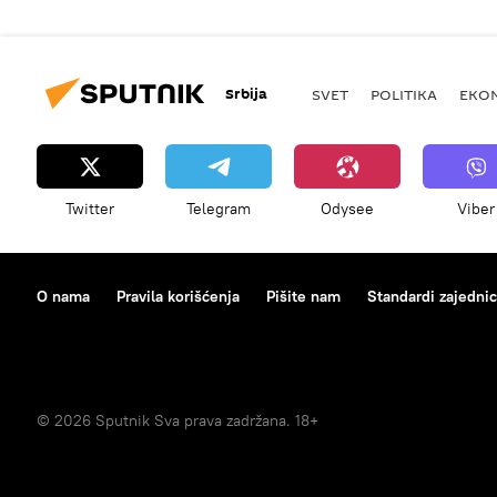
Srbija
SVET
POLITIKA
EKO
Twitter
Telegram
Odysee
Viber
O nama
Pravila korišćenja
Pišite nam
Standardi zajedni
© 2026 Sputnik Sva prava zadržana. 18+