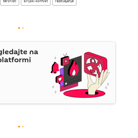
teroristi
sirijski konflikt
razdvajanje
gledajte na
platformi