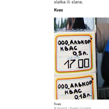
slatka ili slana.
Kvas
Kvas
© Sputnik / Ruslan Krivobok