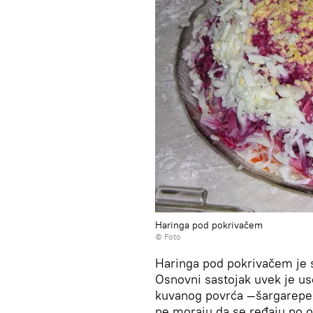
Haringa pod pokrivačem
© Foto
Haringa pod pokrivačem je sl
Osnovni sastojak uvek je uso
kuvanog povrća —šargarepe,
ne moraju da se ređaju po