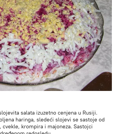
ojevita salata izuzetno cenjena u Rusiji.
ljena haringa, sledeći slojevi se sastoje od
 cvekle, krompira i majoneza. Sastojci
 određenom redosledu.