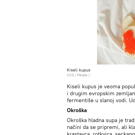
Kiseli kupus
CC0
/ Pexels /
Kiseli kupus je veoma popula
i drugim evropskim zemljama
fermentiše u slanoj vodi. Uop
Okroška
Okroška hladna supa je tradi
načini da se pripremi, ali k
krastavca, rotkvica, seckano