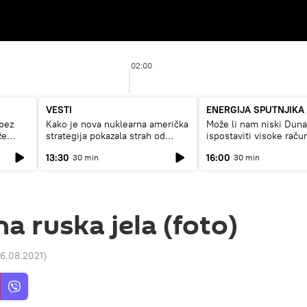
02:00
VESTI
ENERGIJA SPUTNJIKA
bez
Kako je nova nuklearna američka
Može li nam niski Dun
že
strategija pokazala strah od
ispostaviti visoke raču
Rusije?
struju, ili restrikcije
13:30
16:00
30 min
30 min
a ruska jela (foto)
26.08.2021
)