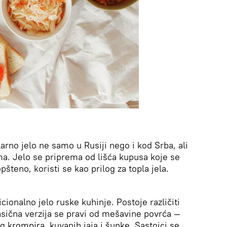
rno jelo ne samo u Rusiji nego i kod Srba, ali
. Jelo se priprema od lišća kupusa koje se
šteno, koristi se kao prilog za topla jela.
cionalno jelo ruske kuhinje. Postoje različiti
lasična verzija se pravi od mešavine povrća —
g krompira, kuvanih jaja i šunke. Sastojci se