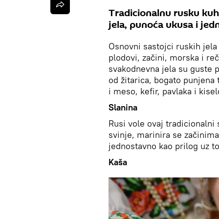
Tradicionalnu rusku kuh
jela, punoća ukusa i je
Osnovni sastojci ruskih jela 
plodovi, začini, morska i re
svakodnevna jela su guste p
od žitarica, bogato punjena t
i meso, kefir, pavlaka i k
Slanina
Rusi vole ovaj tradicionalni
svinje, marinira se začinima
jednostavno kao prilog uz to
Kaša