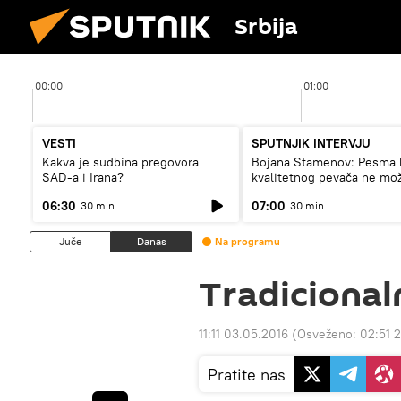
Srbija
00:00
01:00
VESTI
SPUTNJIK INTERVJU
Kakva je sudbina pregovora
Bojana Stamenov: Pesma 
SAD-a i Irana?
kvalitetnog pevača ne mo
dugo da živi
06:30
07:00
30 min
30 min
Juče
Danas
Na programu
Tradicionaln
11:11 03.05.2016
(Osveženo:
02:51 
Pratite nas