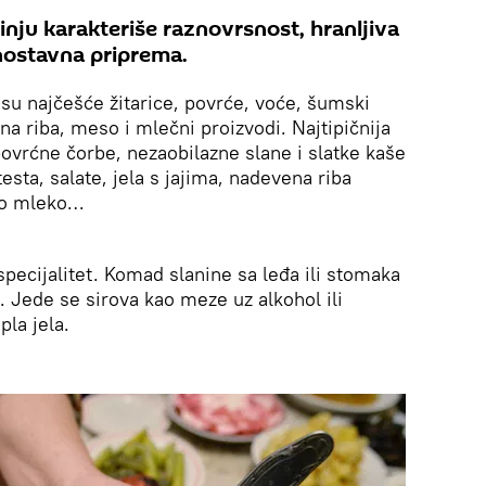
inju karakteriše raznovrsnost, hranljiva
dnostavna priprema.
su najčešće žitarice, povrće, voće, šumski
čna riba, meso i mlečni proizvodi. Najtipičnija
ovrćne čorbe, nezaobilazne slane i slatke kaše
esta, salate, jela s jajima, nadevena riba
iselo mleko…
 specijalitet. Komad slanine sa leđa ili stomaka
. Jede se sirova kao meze uz alkohol ili
pla jela.