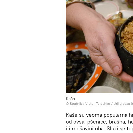
Kaša
© Sputnik / Victor Tolochko
/
Uđi u bazu f
Kaše su veoma popularna hra
od ovsa, pšenice, brašna, he
ili mešavini oba. Služi se to