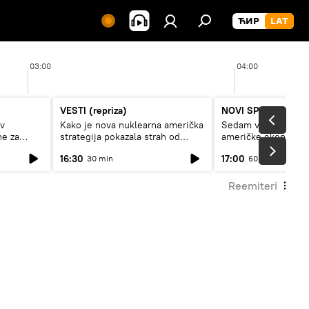
03:00
04:00
VESTI (repriza)
NOVI SPUTNJIK P
av
Kako je nova nuklearna američka
Sedam veličanstven
ne za
strategija pokazala strah od
američke ekonomij
Rusije?
16:30
17:00
30 min
60 min
Reemiteri