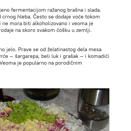
ljeno fermentacijom ražanog brašna i slada.
 crnog hleba. Često se dodaje voće tokom
i ne mora biti alkoholizovano i veoma je
rodaje na skoro svakom ćošku u zemlji.
no jelo. Prave se od želatinastog dela mesa
će — šargarepa, beli luk i grašak — i komadići
e. Veoma je popularno na porodičnim