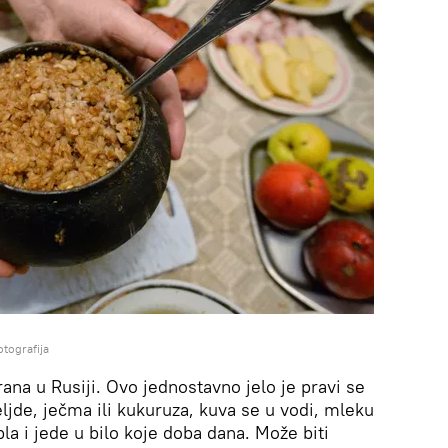
otografija
na u Rusiji. Ovo jednostavno jelo je pravi se
ljde, ječma ili kukuruza, kuva se u vodi, mleku
pla i jede u bilo koje doba dana. Može biti