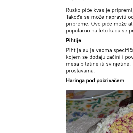
Rusko piće kvas je priprem
Takođe se može napraviti od
pripreme. Ovo piće može al
popularno na leto kada se p
Pihtije
Pihtije su je veoma specifič
kojem se dodaju začini i povr
mesa piletine ili svinjetin
proslavama.
Haringa pod pokrivačem