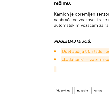
režimu.
Kamion je opremljen senzori
saobraćajne znakove, trake 
automatskim vozaćem za r
POGLEDAJTE JOŠ:
Duel audija 80 i lade „oč
„Lada tenk" — za zimske 
Video-klub
inovacije
kamaz