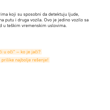
ma koji su sposobni da detektuju ljude,
na putu i druga vozila. Ovo je jedino vozilo sa
ad u teškim vremenskim uslovima.
i u oči" — ko je jači?
prilike najbolje rešenje!