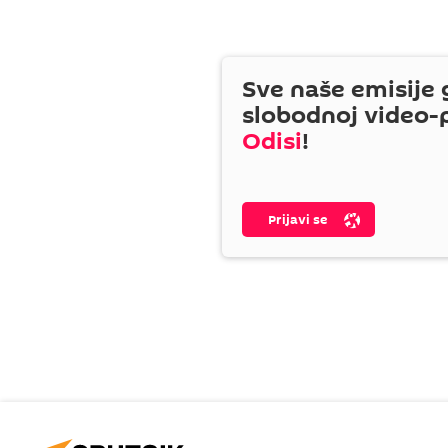
Sve naše emisije 
slobodnoj video-
Odisi
!
Prijavi se