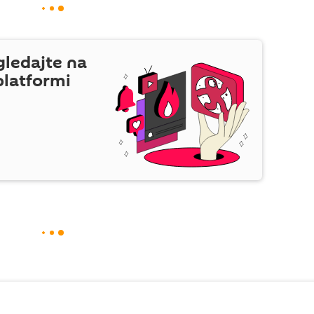
gledajte na
platformi