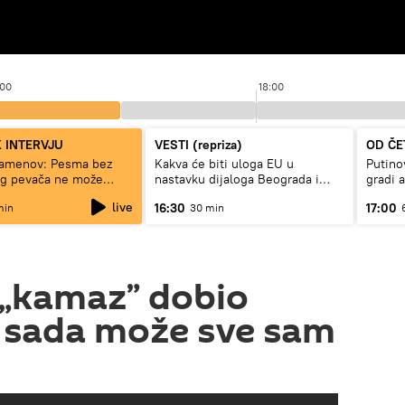
:00
18:00
 INTERVJU
VESTI (repriza)
OD ČE
tamenov: Pesma bez
Kakva će biti uloga EU u
Putino
og pevača ne može
nastavku dijaloga Beograda i
gradi 
ivi
Prištine?
live
16:30
17:00
min
30 min
 „kamaz” dobio
i sada može sve sam