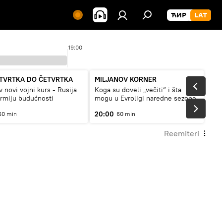
19:00
2
TVRTKA DO ČETVRTKA
MILJANOV KORNER
v novi vojni kurs - Rusija
Koga su doveli „večiti“ i šta
armiju budućnosti
mogu u Evroligi naredne sezone
20:00
60 min
60 min
Reemiteri