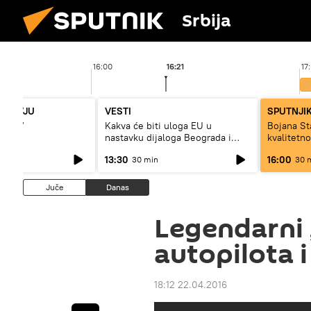
Srbija
16:00
16:21
17
NTERVJU
VESTI
SPUTNJIK
jište“
Kakva će biti uloga EU u
Bojana S
nastavku dijaloga Beograda i
kvalitetn
Prištine?
dugo da ž
13:30
16:00
30 min
30 
Juče
Danas
Legendarni
autopilota 
18:12 22.04.2016